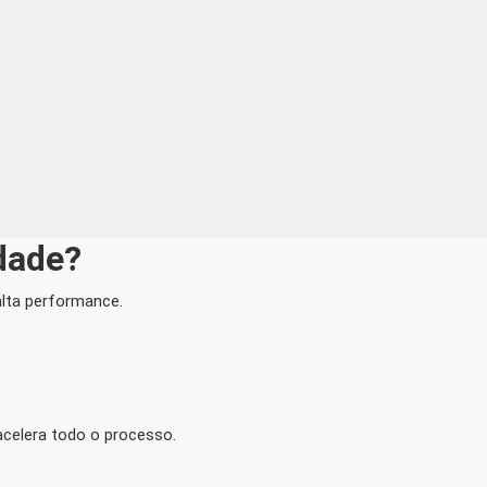
dade?
lta performance.
acelera todo o processo.