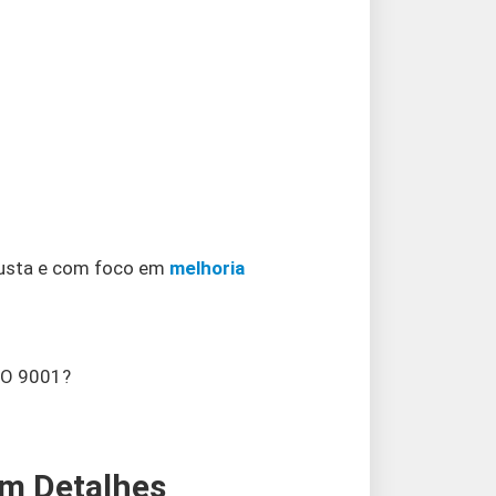
busta e com foco em
melhoria
ISO 9001?
em Detalhes